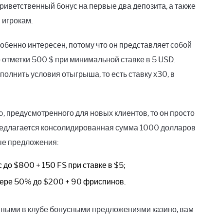
риветственный бонус на первые два депозита, а также
 игрокам.
собенно интересен, потому что он представляет собой
отметки 500 $ при минимальной ставке в 5 USD.
полнить условия отыгрыша, то есть ставку х30, в
o, предусмотренного для новых клиентов, то он просто
предлагается консолидированная сумма 1000 долларов
ые предложения:
до $800 + 150 FS при ставке в $5;
мере 50% до $200 + 90 фриспинов.
нными в клубе бонусными предложениями казино, вам