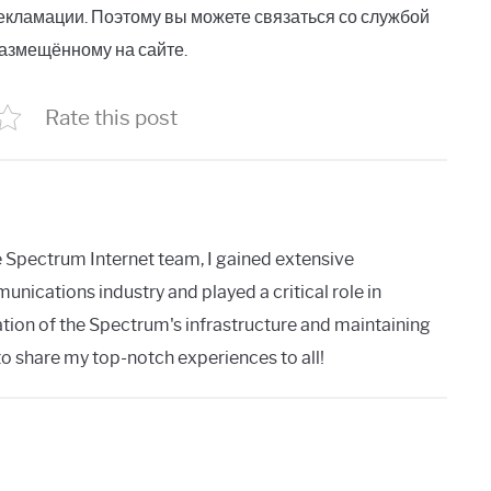
екламации. Поэтому вы можете связаться со службой
размещённому на сайте.
Rate this post
 Spectrum Internet team, I gained extensive
nications industry and played a critical role in
tion of the Spectrum's infrastructure and maintaining
to share my top-notch experiences to all!