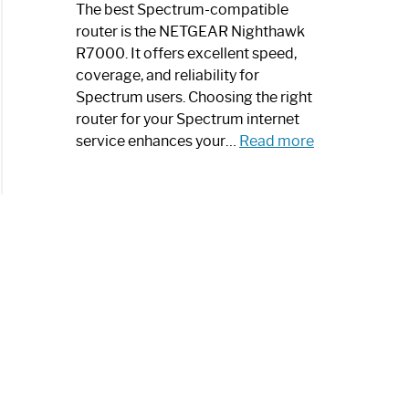
a
The best Spectrum-compatible
Modern
router is the NETGEAR Nighthawk
Art
R7000. It offers excellent speed,
Piece:
coverage, and reliability for
Sleek
Spectrum users. Choosing the right
and
router for your Spectrum internet
Stylish
:
service enhances your…
Read more
Best
Spectrum
Compatible
Router:
Enhance
Your
Internet
Speed
Today