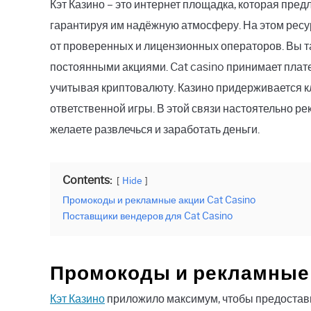
Кэт Казино – это интернет площадка, которая пре
Raymond
гарантируя им надёжную атмосферу. На этом ресу
in
от проверенных и лицензионных операторов. Вы 
Spectrum
постоянными акциями. Cat casino принимает плат
учитывая криптовалюту. Казино придерживается кл
ответственной игры. В этой связи настоятельно ре
желаете развлечься и заработать деньги.
Contents:
Hide
Промокоды и рекламные акции Cat Casino
Поставщики вендеров для Cat Casino
Промокоды и рекламные а
Кэт Казино
приложило максимум, чтобы предостав