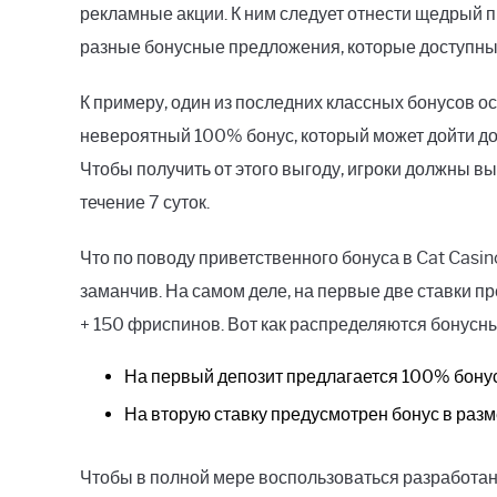
рекламные акции. К ним следует отнести щедрый п
разные бонусные предложения, которые доступны
К примеру, один из последних классных бонусов о
невероятный 100% бонус, который может дойти до 
Чтобы получить от этого выгоду, игроки должны вы
течение 7 суток.
Что по поводу приветственного бонуса в Cat Casin
заманчив. На самом деле, на первые две ставки 
+ 150 фриспинов. Вот как распределяются бонусн
На первый депозит предлагается 100% бонус 
На вторую ставку предусмотрен бонус в раз
Чтобы в полной мере воспользоваться разработа