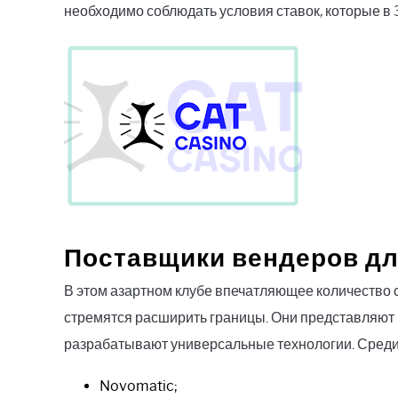
необходимо соблюдать условия ставок, которые в 
Поставщики вендеров для 
В этом азартном клубе впечатляющее количество 
стремятся расширить границы. Они представляют 
разрабатывают универсальные технологии. Среди 
Novomatic;