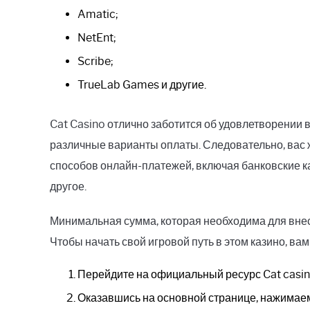
Amatic;
NetEnt;
Scribe;
TrueLab Games и другие.
Cat Casino отлично заботится об удовлетворении 
различные варианты оплаты. Следовательно, вас
способов онлайн-платежей, включая банковские к
другое.
Минимальная сумма, которая необходима для внесе
Чтобы начать свой игровой путь в этом казино, ва
Перейдите на официальный ресурс Cat casin
Оказавшись на основной странице, нажимаем