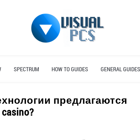
W
SPECTRUM
HOW TO GUIDES
GENERAL GUIDE
ехнологии предлагаются
 casino?